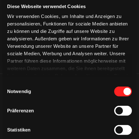
Diese Webseite verwendet Cookies
CAPS & CO
CAPS & CO
Wir verwenden Cookies, um Inhalte und Anzeigen zu
CAPS & CO
personalisieren, Funktionen für soziale Medien anbieten
zu können und die Zugriffe auf unsere Website zu
analysieren. Außerdem geben wir Informationen zu Ihrer
Verwendung unserer Website an unsere Partner für
soziale Medien, Werbung und Analysen weiter. Unsere
Partner führen diese Informationen möglicherweise mit
weiteren Daten zusammen, die Sie ihnen bereitgestellt
haben oder die sie im Rahmen Ihrer Nutzung der Dienste
gesammelt haben.
Einwilligungsauswahl
ÄHNLICHE NEWS
Notwendig
Präferenzen
Statistiken