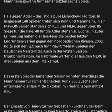
Mannheim gewann fünf seiner letzten sechs Spiele.
Haie gegen Adler – das ist die pure Eishockey-Tradition. In
insgesamt 148 Spielen trafen sich Köln und Mannheim, in elf
Play-Off-Serien standen sich KEC und MERC gegenüber. 85
Siege für die Haie, 48 für die Adler stehen zu Buche. In guter
Erinnerung haben die Haie-Fans die beiden letzten
Endrunden-Serien gegen den nordbadischen Rivalen. 2002
holte sich der KEC nach fünf Play-Off-Final-Spielen den
Deutschen Meistertitel. Auch in der letzten Saison
triumphierte Köln. Im Halbfinale warfen die Haie den MERC in
drei Spielen aus dem Titelkampf.
Das erste Spiel der laufenden Saison konnten allerdings die
Mannheimer für sich entscheiden. Vor 7.300 Zuschauern
unterlagen die Haie Mitte Oktober im Friedrichspark mit 3:4
n.P..
Der Einsatz von Haie-Stürmer Sebastian Furchner, der beim
ersten Spiel in Mannheim zwei Mal erfolgreich war, ist fraglich.