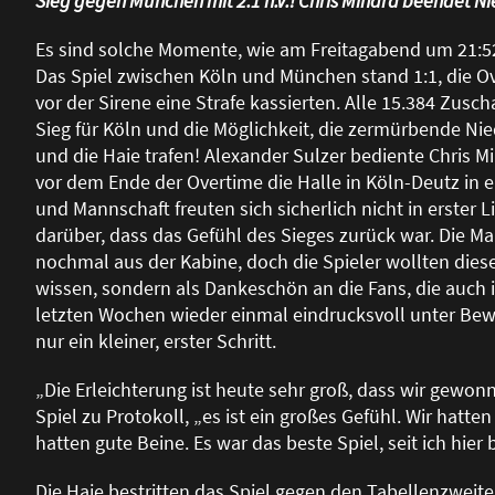
Sieg gegen München mit 2:1 n.V.! Chris Minard beendet N
Es sind solche Momente, wie am Freitagabend um 21:52 
Das Spiel zwischen Köln und München stand 1:1, die O
vor der Sirene eine Strafe kassierten. Alle 15.384 Zusc
Sieg für Köln und die Möglichkeit, die zermürbende Ni
und die Haie trafen! Alexander Sulzer bediente Chris 
vor dem Ende der Overtime die Halle in Köln-Deutz in 
und Mannschaft freuten sich sicherlich nicht in erster
darüber, dass das Gefühl des Sieges zurück war. Die M
nochmal aus der Kabine, doch die Spieler wollten dies
wissen, sondern als Dankeschön an die Fans, die auch 
letzten Wochen wieder einmal eindrucksvoll unter Bewe
nur ein kleiner, erster Schritt.
„Die Erleichterung ist heute sehr gro
ß
, dass wir gewon
Spiel zu Protokoll, „es ist ein gro
ß
es Gefühl. Wir hatte
hatten gute Beine. Es war das beste Spiel, seit ich hier b
Die Haie bestritten das Spiel gegen den Tabellenzwe