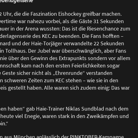
iederlagenserie
Uhr, die die Faszination Eishockey greifbar machen.
vertime war nahezu vorbei, als die Gäste 31 Sekunden
hauer in der Arena wussten: Das ist die Riesenchance zum
ederlagenserie des KEC zu beenden. Die Fans hofften –
Minard und der Haie-Torjäger verwandelte 22 Sekunden
ein Tollhaus. Der Jubel war überschwänglich, aber Fans
 Linie über den Gewinn des Extrapunkts sondern vor allem
annschaft kam nach den ersten Feierlichkeiten sogar
e Geste sicher nicht als „Ehrenrunde“ verstanden
in schweren Zeiten zum KEC stehen – wie sie in den
is gestellt haben. Alle waren sich zudem einig: Das war
nen haben“ gab Haie-Trainer Niklas Sundblad nach dem
n heute viel Enegie, waren stark in den Zweikämpfen und
in.“
iten aus München anlässlich der PINKTOBER-Kampagne