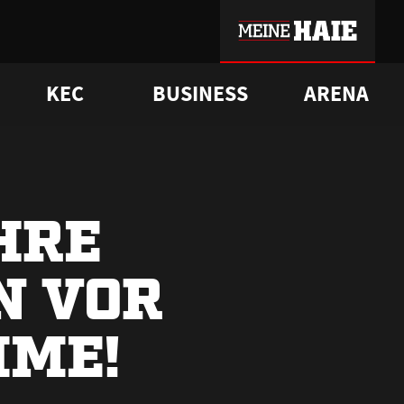
KEC
BUSINESS
ARENA
sgrü
mmer-Historie
pporter Club
Vorverkaufstermine
ß
e
FAQ
Geschichte
Service
HRE
N VOR
IME!