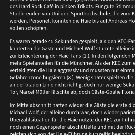
des Hard Rock Café in pinken Trikots. Für gute Stimm
Studierenden von Uni und Sporthochschule, die vom KE
werden. Personell konnten die Haie bis auf Andreas H
Vollen schöpfen.
Es waren gerade 45 Sekunden gespielt, als den KEC-Fan
konterten die Gäste und Michael Wolf stürmte alleine i
zur Erleichterung der Haie-Fans (1.). In den folgenden
mehr Spielanteilen für die Münchner. Als der KEC zum e
verteidigten die Haie aggressiv und mussten nur einmal
Gefahrenzone bugsieren (8.). Wenig später spielten die 
an der blauen Linie nicht richtig, doch nur wenige Sek
Tor, Marcel Müller fälschte ab, doch Gäste-Goalie Florian
Im Mittelabschnitt hatten wieder die Gäste die erste di
Michael Wolf, der alleine durch war, doch wieder parier
Überzahlsituation für die Haie nutzte der KEC zur Füh
noch einen Gegenspieler abschüttelte und mit der Rückh
zeigten sich von der Haie-Führung kurzzeitig beeindruc