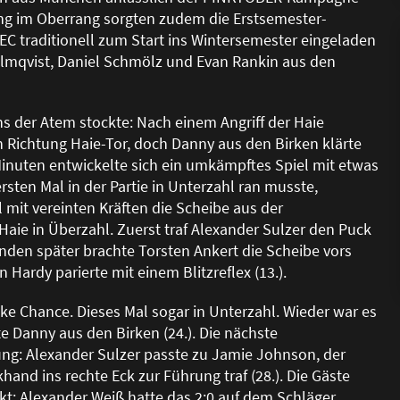
ung im Oberrang sorgten zudem die Erstsemester-
C traditionell zum Start ins Wintersemester eingeladen
olmqvist, Daniel Schmölz und Evan Rankin aus den
s der Atem stockte: Nach einem Angriff der Haie
n Richtung Haie-Tor, doch Danny aus den Birken klärte
 Minuten entwickelte sich ein umkämpftes Spiel mit etwas
rsten Mal in der Partie in Unterzahl ran musste,
 mit vereinten Kräften die Scheibe aus der
Haie in Überzahl. Zuerst traf Alexander Sulzer den Puck
unden später brachte Torsten Ankert die Scheibe vors
 Hardy parierte mit einem Blitzreflex (13.).
cke Chance. Dieses Mal sogar in Unterzahl. Wieder war es
te Danny aus den Birken (24.). Die nächste
rung: Alexander Sulzer passte zu Jamie Johnson, der
and ins rechte Eck zur Führung traf (28.). Die Gäste
kt: Alexander Wei
ß
hatte das 2:0 auf dem Schläger,