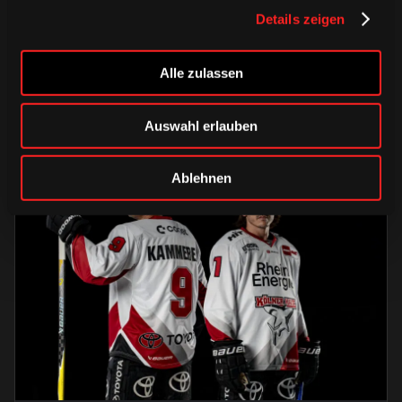
Trainingsauftakt am Sonntag im
Details zeigen
Haie-Zentrum
Alle zulassen
Saison 2026/2027
Auswahl erlauben
Ablehnen