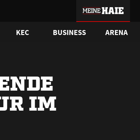
KEC
BUSINESS
ARENA
sgrü
mmer-Historie
pporter Club
Vorverkaufstermine
ß
e
FAQ
Geschichte
Service
ENDE
UR IM