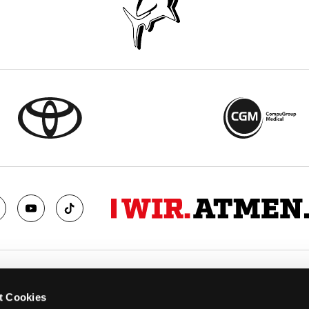
TS
FANS
t Cookies