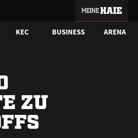
KEC
BUSINESS
ARENA
sgrü
mmer-Historie
pporter Club
Vorverkaufstermine
ß
e
FAQ
Geschichte
Service
D
E ZU
OFFS