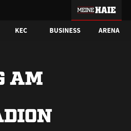
KEC
BUSINESS
ARENA
sgrü
mmer-Historie
pporter Club
Vorverkaufstermine
ß
e
FAQ
Geschichte
Service
G AM
ADION