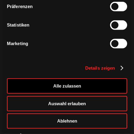
Präferenzen
ÄHNLICHE NEWS
Statistiken
Marketing
Details zeigen
Alle zulassen
Auswahl erlauben
DONNERSTAG, 06. AUGUST 2026
Alle Infos zum öffentlichen
Ablehnen
Trainingsauftakt am Sonntag im