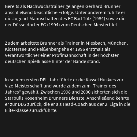
Bereits als Nachwuchstrainer gelangen Gerhard Brunner
anschlie
ß
end beachtliche Erfolge. Unter anderem führte er
die Jugend-Mannschaften des EC Bad Tölz (1984) sowie die
der Düsseldorfer EG (1994) zum Deutschen Meistertitel.
Zudem arbeitete Brunner als Trainer in Miesbach, München,
Klostersee und Pei
ß
enberg ehe er 1996 erstmals als
Verantwortlicher einer Profimannschaft in der höchsten
deutschen Spielklasse hinter der Bande stand.
In seinem ersten DEL-Jahr führte er die Kassel Huskies zur
Vize-Meisterschaft und wurde zudem zum „Trainer des
Jahres“ gewählt. Zwischen 1998 und 2000 sicherten sich die
Starbulls Rosenheim Brunners Dienste. Anschlie
ß
end kehrte
er zur DEG zurück, die er als Head-Coach aus der 2. Liga in die
Elite-Klasse zurückführte.