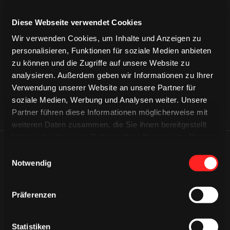
Diese Webseite verwendet Cookies
CAPS & CO
CAPS & CO
CAPS & CO
Wir verwenden Cookies, um Inhalte und Anzeigen zu
personalisieren, Funktionen für soziale Medien anbieten
zu können und die Zugriffe auf unsere Website zu
analysieren. Außerdem geben wir Informationen zu Ihrer
Verwendung unserer Website an unsere Partner für
soziale Medien, Werbung und Analysen weiter. Unsere
Partner führen diese Informationen möglicherweise mit
weiteren Daten zusammen, die Sie ihnen bereitgestellt
haben oder die sie im Rahmen Ihrer Nutzung der Dienste
gesammelt haben.
ÄHNLICHE NEWS
Einwilligungsauswahl
Notwendig
Präferenzen
Statistiken