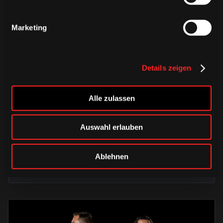
Marketing
Details zeigen
DONNERSTAG, 06. AUGUST 2026
Alle zulassen
Alle Infos zum öffentlichen
Trainingsauftakt am Sonntag im
Auswahl erlauben
Haie-Zentrum
Ablehnen
Saison 2026/2027