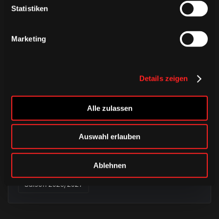
Statistiken
Marketing
Details zeigen
Alle zulassen
DONNERSTAG, 06. AUGUST 2026
Alle Infos zum öffentlichen
Auswahl erlauben
Trainingsauftakt am Sonntag im
Haie-Zentrum
Ablehnen
Saison 2026/2027