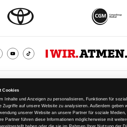
TS
FANS
t Cookies
FAQ
 Inhalte und Anzeigen zu personalisieren, Funktionen für sozia
n
Ab aufs Eis!
e Zugriffe auf unsere Website zu analysieren. Außerdem geben w
n
HAIE KIDS CLUB
rwendung unserer Website an unsere Partner für soziale Medien
llen
Engagement
re Partner führen diese Informationen möglicherweise mit weite
stermine
Goldenen Haie
ereitgestellt haben oder die sie im Rahmen Ihrer Nutzung der D