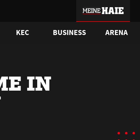
KEC
BUSINESS
ARENA
sgrü
mmer-Historie
pporter Club
Vorverkaufstermine
ß
e
FAQ
Geschichte
Service
E IN
N