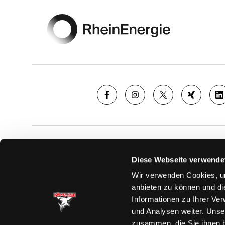
SAISON
TICKE
Diese Webseite verwende
News
Ticketshop
Wir verwenden Cookies, um
Videos
Tageskarte
anbieten zu können und di
Team
Dauerkarte
Informationen zu Ihrer Ve
Spielplan
Verkaufsste
und Analysen weiter. Unse
Tabelle
Vorverkauf
zusammen, die Sie ihnen b