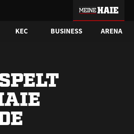
KEC
BUSINESS
ARENA
sgrü
mmer-Historie
pporter Club
Vorverkaufstermine
ß
e
FAQ
Geschichte
Service
SPELT
HAIE
DE