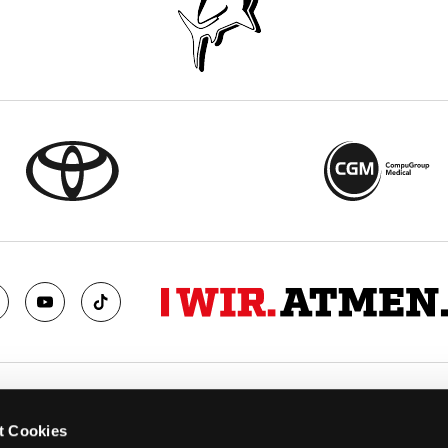
TS
FANS
t Cookies