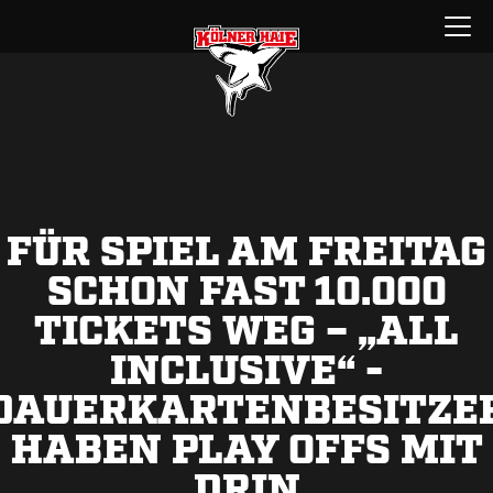
Zum
Menü
Inhalt
öffnen
springen
FÜR SPIEL AM FREITAG
SCHON FAST 10.000
TICKETS WEG – „ALL
INCLUSIVE“ -
DAUERKARTENBESITZE
HABEN PLAY OFFS MIT
DRIN