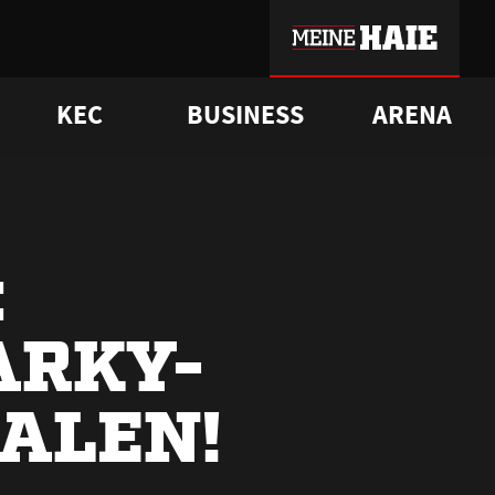
KEC
BUSINESS
ARENA
sgrü
mmer-Historie
pporter Club
Vorverkaufstermine
ß
e
FAQ
Geschichte
Service
:
ARKY-
ALEN!