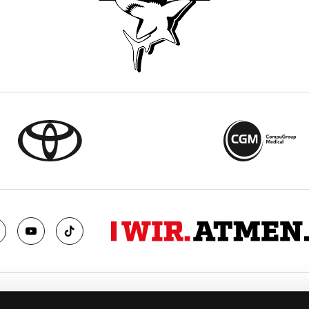
TS
FANS