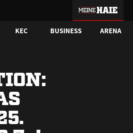
KEC
BUSINESS
ARENA
sgrü
mmer-Historie
pporter Club
Vorverkaufstermine
ß
e
FAQ
Geschichte
Service
ION:
AS
25.