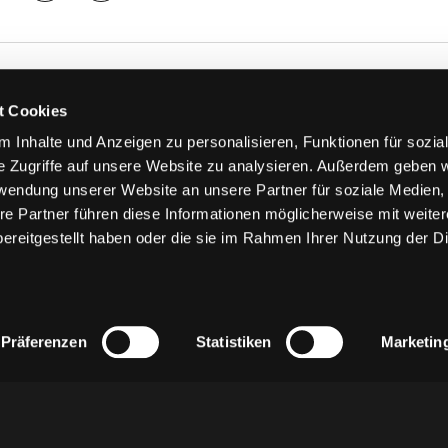
TS
FANS
t Cookies
FAQ
 Inhalte und Anzeigen zu personalisieren, Funktionen für sozia
n
Ab aufs Eis!
e Zugriffe auf unsere Website zu analysieren. Außerdem geben w
n
HAIE KIDS CLUB
rwendung unserer Website an unsere Partner für soziale Medien
llen
Engagement
re Partner führen diese Informationen möglicherweise mit weite
stermine
Goldenen Haie
ereitgestellt haben oder die sie im Rahmen Ihrer Nutzung der D
 & Logen
Geschichte
erkarte
Fanprojekt
Trikotnummer-Historie
Präferenzen
Statistiken
Marketin
z
AGB
Impressum
Kontakt