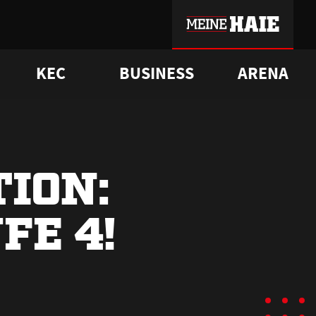
KEC
BUSINESS
ARENA
sgrü
mmer-Historie
pporter Club
Vorverkaufstermine
ß
e
FAQ
Geschichte
Service
ION:
FE 4!