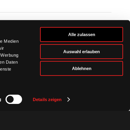
BUSINESS
Alle zulassen
Ihre Ansprechpartner
le Medien
VIP-Tickets & Logen
ir
Auswahl erlauben
Partner
, Werbung
BISSness Club
ren Daten
Supporter Club
Ablehnen
ienste
g
Details zeigen
Presse