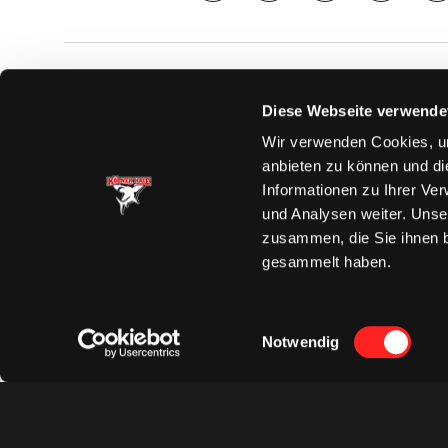
SAISON
TICKE
Diese Webseite verwende
News
Ticketshop
Wir verwenden Cookies, um
Videos
Tageskarte
anbieten zu können und di
Team
Dauerkarte
Informationen zu Ihrer Ve
Spielplan
Verkaufsste
und Analysen weiter. Unse
Tabelle
Vorverkauf
zusammen, die Sie ihnen b
Statistik
VIP-Tickets
gesammelt haben.
Charity-Dau
Einwilligungsauswahl
Notwendig
Datenschut