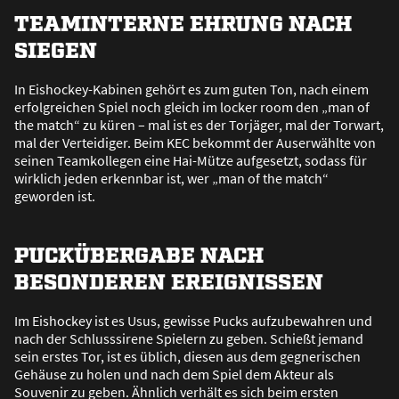
TEAMINTERNE EHRUNG NACH
SIEGEN
In Eishockey-Kabinen gehört es zum guten Ton, nach einem
erfolgreichen Spiel noch gleich im locker room den „man of
the match“ zu küren – mal ist es der Torjäger, mal der Torwart,
mal der Verteidiger. Beim KEC bekommt der Auserwählte von
seinen Teamkollegen eine Hai-Mütze aufgesetzt, sodass für
wirklich jeden erkennbar ist, wer „man of the match“
geworden ist.
PUCKÜBERGABE NACH
BESONDEREN EREIGNISSEN
Im Eishockey ist es Usus, gewisse Pucks aufzubewahren und
nach der Schlusssirene Spielern zu geben. Schie
ß
t jemand
sein erstes Tor, ist es üblich, diesen aus dem gegnerischen
Gehäuse zu holen und nach dem Spiel dem Akteur als
Souvenir zu geben. Ähnlich verhält es sich beim ersten