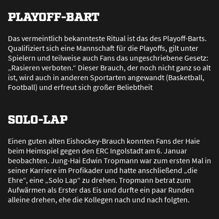
PLAYOFF-BART
Das vermeintlich bekannteste Ritual ist das des Playoff-Barts.
Qualifiziert sich eine Mannschaft für die Playoffs, gilt unter
Spielern und teilweise auch Fans das ungeschriebene Gesetz:
„Rasieren verboten.“ Dieser Brauch, der noch nicht ganz so alt
ist, wird auch in anderen Sportarten angewandt (Basketball,
Football) und erfreut sich gro
ß
er Beliebtheit
SOLO-LAP
Einen guten alten Eishockey-Brauch konnten Fans der Haie
beim Heimspiel gegen den ERC Ingolstadt am 6. Januar
beobachten. Jung-Hai Edwin Tropmann war zum ersten Mal in
seiner Karriere im Profikader und hatte anschlie
ß
end „die
Ehre“, eine „Solo Lap“ zu drehen. Tropmann betrat zum
Aufwärmen als Erster das Eis und durfte ein paar Runden
alleine drehen, ehe die Kollegen nach und nach folgten.