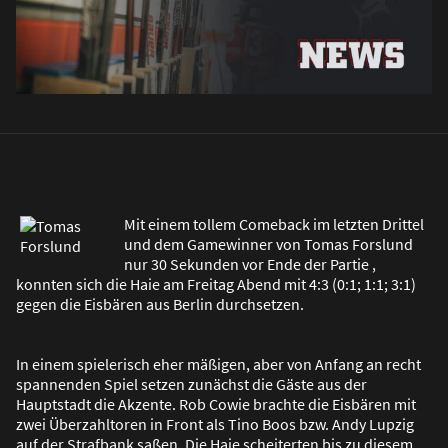
Mit einem tollem Comeback im letzten Drittel
und dem Gamewinner von Tomas Forslund
nur 30 Sekunden vor Ende der Partie ,
konnten sich die Haie am Freitag Abend mit 4:3 (0:1; 1:1; 3:1)
gegen die Eisbären aus Berlin durchsetzen.
In einem spielerisch eher mä
ß
igen, aber von Anfang an recht
spannenden Spiel setzen zunächst die Gäste aus der
Hauptstadt die Akzente. Rob Cowie brachte die Eisbären mit
zwei Überzahltoren in Front als Tino Boos bzw. Andy Lupzig
auf der Strafbank sa
ß
en. Die Haie scheiterten bis zu diesem