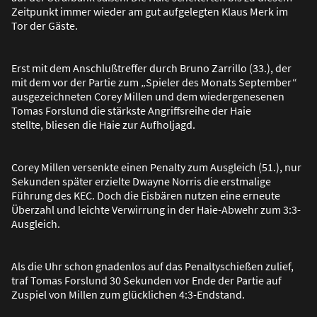
Zeitpunkt immer wieder am gut aufgelegten Klaus Merk im
Tor der Gäste.
Erst mit dem Anschlu
ß
treffer durch Bruno Zarrillo (33.), der
mit dem vor der Partie zum „Spieler des Monats September“
ausgezeichneten Corey Millen und dem wiedergenesenen
Tomas Forslund die stärkste Angriffsreihe der Haie
stellte, bliesen die Haie zur Aufholjagd.
Corey Millen versenkte einen Penalty zum Ausgleich (51.), nur
Sekunden später erzielte Dwayne Norris die erstmalige
Führung des KEC. Doch die Eisbären nutzen eine erneute
Überzahl und leichte Verwirrung in der Haie-Abwehr zum 3:3-
Ausgleich.
Als die Uhr schon gnadenlos auf das Penaltyschie
ß
en zulief,
traf Tomas Forslund 30 Sekunden vor Ende der Partie auf
Zuspiel von Millen zum glücklichen 4:3-Endstand.