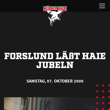
Zum
Menü
Inhalt
öffnen
springen
FORSLUND LÄ
ß
T HAIE
JUBELN
SAMSTAG, 07. OKTOBER 2000