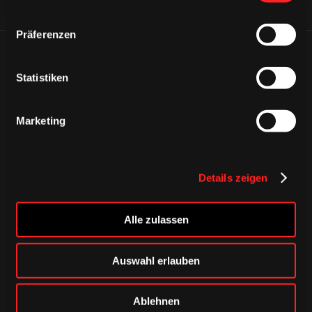
Präferenzen
ÄHNLICHE NEWS
Statistiken
Marketing
Details zeigen
Alle zulassen
Auswahl erlauben
DONNERSTAG, 06. AUGUST 2026
Ablehnen