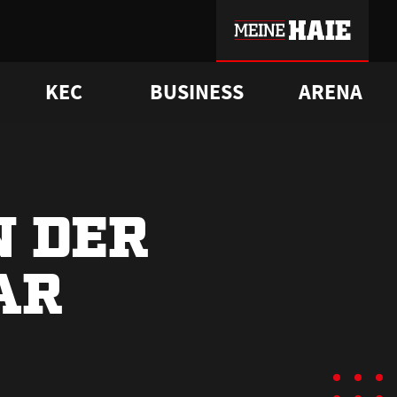
KEC
BUSINESS
ARENA
sgrü
mmer-Historie
pporter Club
Vorverkaufstermine
ß
e
FAQ
Geschichte
Service
N DER
AR