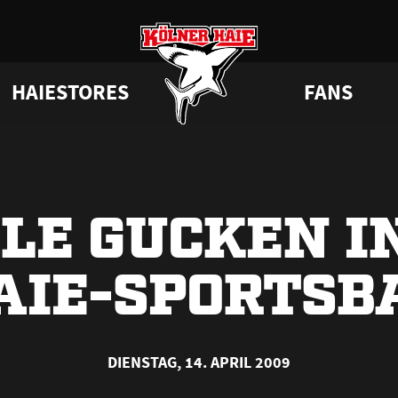
HAIESTORES
FANS
a
 Haie
Junghaie
VIP-Tickets & Logen
Tabelle
Partner
GAMEDAYstore
HAIE KIDS CLUB
Engagement
Statistik
BISSness Club
Dauerkarten
Geburtstag
CHL
Trikotnu
Su
LE GUCKEN I
AIE-SPORTSB
DIENSTAG, 14. APRIL 2009