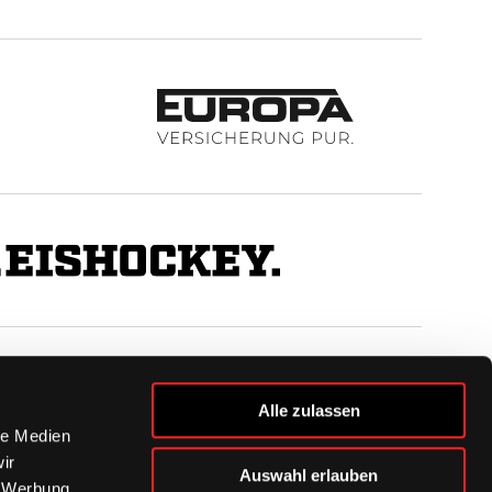
BUSINESS
Alle zulassen
Ihre Ansprechpartner
le Medien
VIP-Tickets & Logen
ir
Auswahl erlauben
Partner
, Werbung