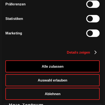
Präferenzen
ÄHNLICHE NEWS
Statistiken
Marketing
Details zeigen
Alle zulassen
Auswahl erlauben
DONNERSTAG, 06. AUGUST 2026
Alle Infos zum öffentlichen
Ablehnen
Trainingsauftakt am Sonntag im
Haie-Zentrum