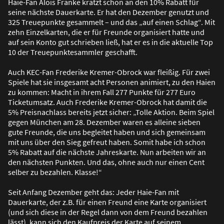
Haie-Fan Alois Franke kratzt schon an den 10% Rabatt für
seine nächste Dauerkarte. Er hat den Dezember genutzt und
325 Treuepunkte gesammelt – und das „auf einen Schlag“. Mit
zehn Einzelkarten, die er für Freunde organisiert hatte und
auf sein Konto gut schrieben lie
ß
, hat er es in die aktuelle Top
10 der Treuepunktesammler geschafft.
Auch KEC-Fan Frederike Kremer-Obrock war flei
ß
ig. Für zwei
Spiele hat sie insgesamt acht Personen animiert, zu den Haien
zu kommen: Macht in ihrem Fall 277 Punkte für 277 Euro
Ticketumsatz. Auch Frederike Kremer-Obrock hat damit die
5% Preisnachlass bereits jetzt sicher: „Tolle Aktion. Beim Spiel
gegen München am 28. Dezember waren es alleine sieben
gute Freunde, die uns begleitet haben und sich gemeinsam
mit uns über den Sieg gefreut haben. Somit habe ich schon
5% Rabatt auf die nächste Jahreskarte. Nun arbeiten wir an
den nächsten Punkten. Und das, ohne auch nur einen Cent
selber zu bezahlen. Klasse!“
Seit Anfang Dezember geht das: Jeder Haie-Fan mit
Dauerkarte, der z.B. für einen Freund eine Karte organisiert
(und sich diese in der Regel dann von dem Freund bezahlen
lässt), kann sich den Kaufpreis der Karte auf seinem