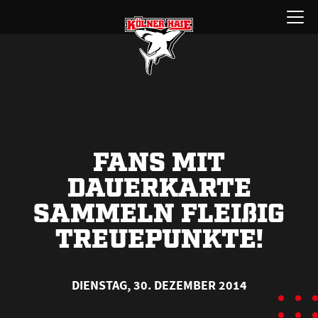
Zum
Menü
Inhalt
öffnen
springen
FANS MIT
DAUERKARTE
SAMMELN FLEI
ß
IG
TREUEPUNKTE!
DIENSTAG, 30. DEZEMBER 2014