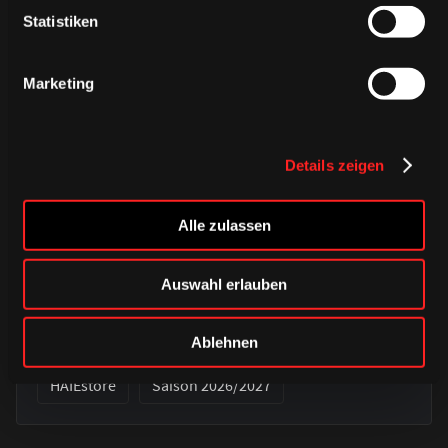
Statistiken
Marketing
Details zeigen
Alle zulassen
DONNERSTAG, 06. AUGUST 2026
Auswahl erlauben
Verbunden auf jedem Weg – unser
Auswärtstrikot 2026/2027
Ablehnen
HAIEstore
Saison 2026/2027