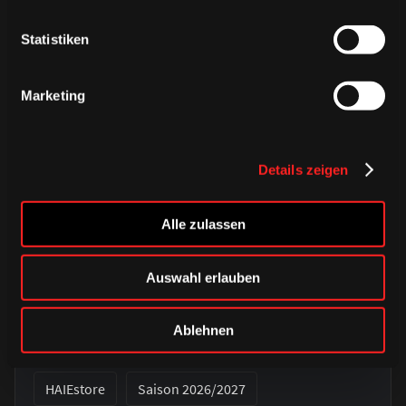
Statistiken
Marketing
Details zeigen
Alle zulassen
Auswahl erlauben
DONNERSTAG, 06. AUGUST 2026
Verbunden auf jedem Weg – unser
Ablehnen
Auswärtstrikot 2026/2027
HAIEstore
Saison 2026/2027