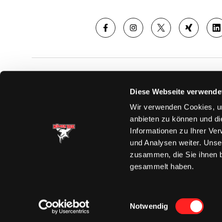
SAISON
TICKE
Diese Webseite verwende
News
Ticketshop
Wir verwenden Cookies, um
Videos
Tageskarte
anbieten zu können und di
Team
Dauerkarte
Informationen zu Ihrer Ve
Spielplan
Verkaufsste
und Analysen weiter. Unse
Tabelle
Vorverkauf
zusammen, die Sie ihnen b
Statistik
VIP-Tickets
gesammelt haben.
Charity-Dau
Einwilligungsauswahl
Notwendig