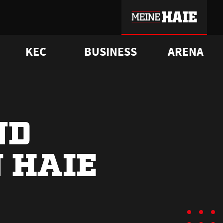
KEC
BUSINESS
ARENA
sgrü
mmer-Historie
pporter Club
Vorverkaufstermine
ß
e
FAQ
Geschichte
Service
ND
 HAIE