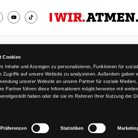
TS
FANS
t Cookies
FAQ
 Inhalte und Anzeigen zu personalisieren, Funktionen für sozia
n
Ab aufs Eis!
e Zugriffe auf unsere Website zu analysieren. Außerdem geben w
n
HAIE KIDS CLUB
rwendung unserer Website an unsere Partner für soziale Medien
llen
Engagement
re Partner führen diese Informationen möglicherweise mit weite
stermine
Goldenen Haie
ereitgestellt haben oder die sie im Rahmen Ihrer Nutzung der D
 & Logen
Geschichte
erkarte
Fanprojekt
Trikotnummer-Historie
Präferenzen
Statistiken
Marketin