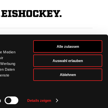
BUSINESS
Alle zulassen
Ihre Ansprechpartner
le Medien
VIP-Tickets & Logen
ir
Auswahl erlauben
Partner
, Werbung
BISSness Club
ren Daten
Supporter Club
Ablehnen
ienste
g
Details zeigen