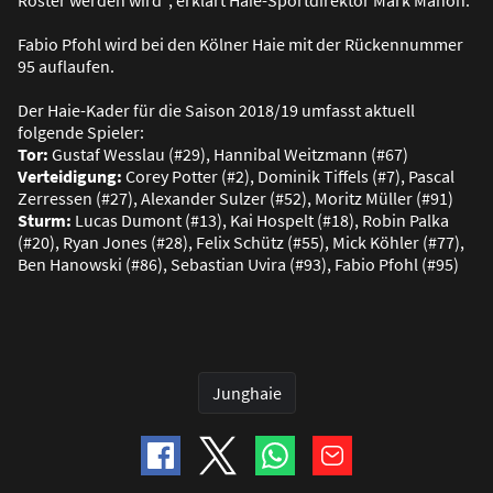
Roster werden wird“, erklärt Haie-Sportdirektor Mark Mahon.
Fabio Pfohl wird bei den Kölner Haie mit der Rückennummer
95 auflaufen.
Der Haie-Kader für die Saison 2018/19 umfasst aktuell
folgende Spieler:
Tor:
Gustaf Wesslau (#29), Hannibal Weitzmann (#67)
Verteidigung:
Corey Potter (#2), Dominik Tiffels (#7), Pascal
Zerressen (#27), Alexander Sulzer (#52), Moritz Müller (#91)
Sturm:
Lucas Dumont (#13), Kai Hospelt (#18), Robin Palka
(#20), Ryan Jones (#28), Felix Schütz (#55), Mick Köhler (#77),
Ben Hanowski (#86), Sebastian Uvira (#93), Fabio Pfohl (#95)
Junghaie