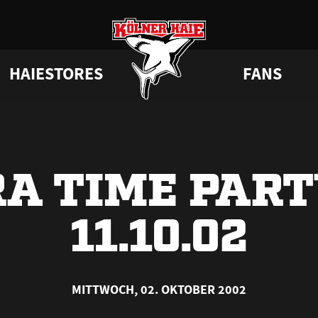
HAIESTORES
FANS
a
 Haie
Junghaie
VIP-Tickets & Logen
Tabelle
Partner
GAMEDAYstore
HAIE KIDS CLUB
Engagement
Statistik
BISSness Club
Dauerkarten
Geburtstag
CHL
Trikotnu
Su
A TIME PAR
11.10.02
MITTWOCH, 02. OKTOBER 2002