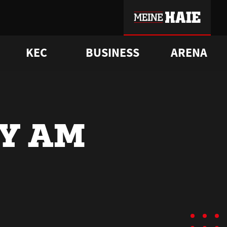
KEC
BUSINESS
ARENA
sgrü
mmer-Historie
pporter Club
Vorverkaufstermine
ß
e
FAQ
Geschichte
Service
TY AM