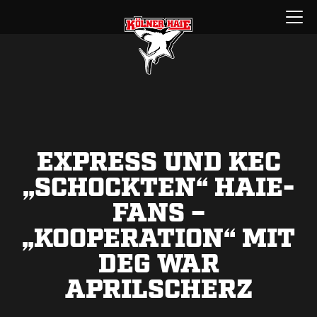
Zum
Menü
Inhalt
öffnen
springen
EXPRESS UND KEC
„SCHOCKTEN“ HAIE-
FANS –
„KOOPERATION“ MIT
DEG WAR
APRILSCHERZ