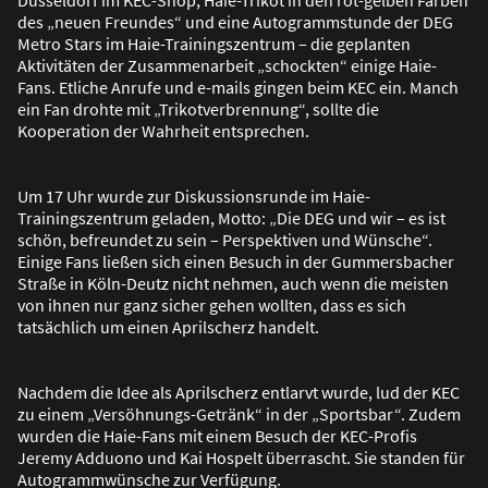
des „neuen Freundes“ und eine Autogrammstunde der DEG
Metro Stars im Haie-Trainingszentrum – die geplanten
Aktivitäten der Zusammenarbeit „schockten“ einige Haie-
Fans. Etliche Anrufe und e-mails gingen beim KEC ein. Manch
ein Fan drohte mit „Trikotverbrennung“, sollte die
Kooperation der Wahrheit entsprechen.
Um 17 Uhr wurde zur Diskussionsrunde im Haie-
Trainingszentrum geladen, Motto: „Die DEG und wir – es ist
schön, befreundet zu sein – Perspektiven und Wünsche“.
Einige Fans lie
ß
en sich einen Besuch in der Gummersbacher
Stra
ß
e in Köln-Deutz nicht nehmen, auch wenn die meisten
von ihnen nur ganz sicher gehen wollten, dass es sich
tatsächlich um einen Aprilscherz handelt.
Nachdem die Idee als Aprilscherz entlarvt wurde, lud der KEC
zu einem „Versöhnungs-Getränk“ in der „Sportsbar“. Zudem
wurden die Haie-Fans mit einem Besuch der KEC-Profis
Jeremy Adduono und Kai Hospelt überrascht. Sie standen für
Autogrammwünsche zur Verfügung.