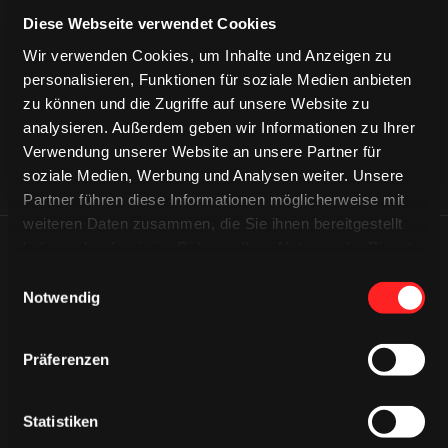
CAPS & CO
CAPS & CO
Diese Webseite verwendet Cookies
CAPS & CO
Wir verwenden Cookies, um Inhalte und Anzeigen zu
personalisieren, Funktionen für soziale Medien anbieten
zu können und die Zugriffe auf unsere Website zu
analysieren. Außerdem geben wir Informationen zu Ihrer
Verwendung unserer Website an unsere Partner für
soziale Medien, Werbung und Analysen weiter. Unsere
Partner führen diese Informationen möglicherweise mit
weiteren Daten zusammen, die Sie ihnen bereitgestellt
haben oder die sie im Rahmen Ihrer Nutzung der Dienste
ÄHNLICHE NEWS
gesammelt haben.
Einwilligungsauswahl
Notwendig
Präferenzen
Statistiken