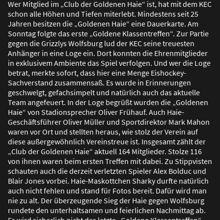
Wer Mitglied im „Club der Goldenen Haie“ ist, hat mit dem KEC
schon alle Höhen und Tiefen miterlebt. Mindestens seit 25
Jahren besitzen die „Goldenen Haie“ eine Dauerkarte. Am
Sonntag folgte das erste „Goldene Klassentreffen“. Zur Partie
gegen die Grizzlys Wolfsburg lud der KEC seine treuesten
Anhänger in eine Loge ein. Dort konnten die Ehrenmitglieder
in exklusivem Ambiente das Spiel verfolgen. Und wer die Loge
betrat, merkte sofort, dass hier eine Menge Eishockey-
Sachverstand zusammensa
ß
. Es wurde in Erinnerungen
geschwelgt, gefachsimpelt und natürlich auch das aktuelle
Team angefeuert. In der Loge begrü
ß
t wurden die „Goldenen
Haie“ von Stadionsprecher Oliver Frühauf. Auch Haie-
Geschäftsführer Oliver Müller und Sportdirektor Mark Mahon
waren vor Ort und stellten heraus, wie stolz der Verein auf
diese au
ß
ergewöhnlich Vereinstreue ist. Insgesamt zählt der
„Club der Goldenen Haie“ aktuell 164 Mitglieder. Stolze 116
von ihnen waren beim ersten Treffen mit dabei. Zu Stippvisten
schauten auch die derzeit verletzten Spieler Alex Bolduc und
Blair Jones vorbei. Haie-Maskottchen Sharky durfte natürlich
auch nicht fehlen und stand für Fotos bereit. Dafür wird man
nie zu alt. Der überzeugende Sieg der Haie gegen Wolfsburg
rundete den unterhaltsamen und feierlichen Nachmittag ab.