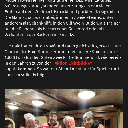
Mit den roten Heim-Trikots und einer DEL WINTER GAME
Mütze ausgestattet, standen unsere Jungs in den vielen
Buden auf dem Weihnachtsmarkt und packten flei
ß
ig mit an.
Die Mannschaft war dabei, immer in Zweier-Teams, unter
anderem als Schankhilfe in den Glühwein-Buden, als Trainer
auf der Eisbahn, als Kassierer am Riesenrad oder als
Verkäufer in der Bäckerei im Einsatz.
Die Haie hatten ihren Spa
ß
und taten gleichzeitig etwas Gutes.
Denn in der Haie-Stunde erarbeiteten unsere Spieler stolze
1.836 Euro für den Guten Zweck. Die Summe wird, wie bereits
in den Jahren zuvor, der
„Aktion Lichtblicke“
zugutekommen. So war der Abend nicht nur für Spieler und
Fans ein voller Erfolg.