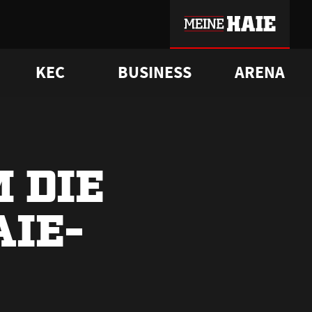
KEC
BUSINESS
ARENA
sgrü
mmer-Historie
pporter Club
Vorverkaufstermine
ß
e
FAQ
Geschichte
Service
 DIE
AIE-