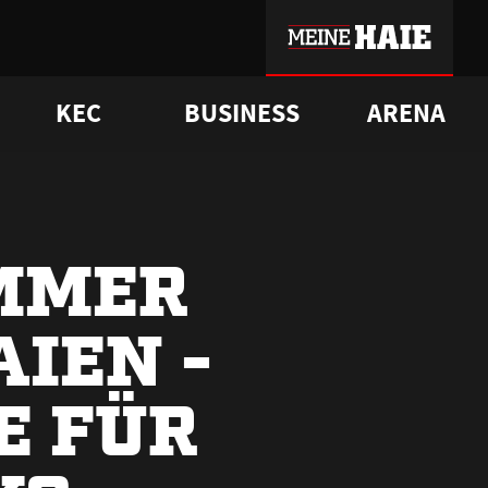
KEC
BUSINESS
ARENA
sgrü
mmer-Historie
pporter Club
Vorverkaufstermine
ß
e
FAQ
Geschichte
Service
OMMER
AIEN -
E FÜR