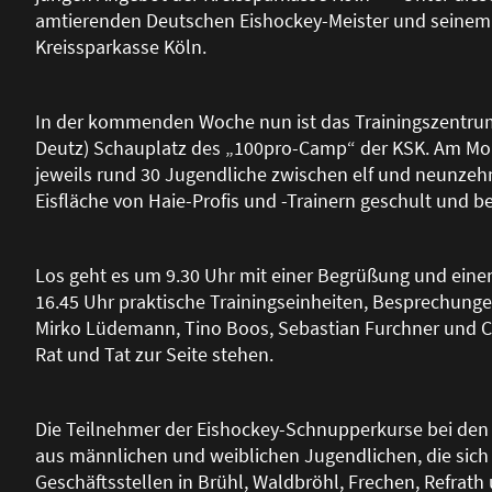
amtierenden Deutschen Eishockey-Meister und seinem 
Kreissparkasse Köln.
In der kommenden Woche nun ist das Trainingszentrum
Deutz) Schauplatz des „100pro-Camp“ der KSK. Am Monta
jeweils rund 30 Jugendliche zwischen elf und neunzeh
Eisfläche von Haie-Profis und -Trainern geschult und be
Los geht es um 9.30 Uhr mit einer Begrü
ß
ung und eine
16.45 Uhr praktische Trainingseinheiten, Besprechung
Mirko Lüdemann, Tino Boos, Sebastian Furchner und 
Rat und Tat zur Seite stehen.
Die Teilnehmer der Eishockey-Schnupperkurse bei den
aus männlichen und weiblichen Jugendlichen, die sich 
Geschäftsstellen in Brühl, Waldbröhl, Frechen, Refrat