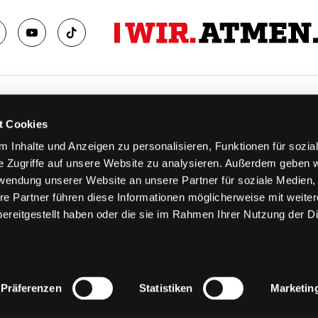
TS
FANS
t Cookies
FAQ
 Inhalte und Anzeigen zu personalisieren, Funktionen für sozia
n
Ab aufs Eis!
e Zugriffe auf unsere Website zu analysieren. Außerdem geben w
n
HAIE KIDS CLUB
rwendung unserer Website an unsere Partner für soziale Medien
llen
Engagement
re Partner führen diese Informationen möglicherweise mit weite
stermine
Goldenen Haie
ereitgestellt haben oder die sie im Rahmen Ihrer Nutzung der D
 & Logen
Geschichte
erkarte
Fanprojekt
Trikotnummer-Historie
Präferenzen
Statistiken
Marketin