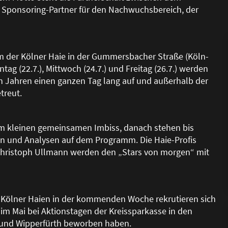
Sponsoring-Partner für den Nachwuchsbereich, der
 der Kölner Haie in der Gummersbacher Stra
ß
e (Köln-
g (22.7.), Mittwoch (24.7.) und Freitag (26.7.) werden
n Jahren einen ganzen Tag lang auf und au
ß
erhalb der
treut.
m kleinen gemeinsamen Imbiss, danach stehen bis
en und Analysen auf dem Programm. Die Haie-Profis
Christoph Ullmann werden den „Stars von morgen“ mit
 Kölner Haien in der kommenden Woche rekrutieren sich
im Mai bei Aktionstagen der Kreissparkasse in den
h und Wipperfürth beworben haben.