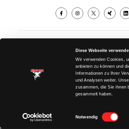
SAISON
TICKE
Diese Webseite verwende
News
Ticketshop
Wir verwenden Cookies, um
Videos
Tageskarte
anbieten zu können und di
Team
Dauerkarte
Informationen zu Ihrer Ve
Spielplan
Verkaufsste
und Analysen weiter. Unse
Tabelle
Vorverkauf
zusammen, die Sie ihnen b
Statistik
VIP-Tickets
gesammelt haben.
Charity-Dau
Einwilligungsauswahl
Notwendig