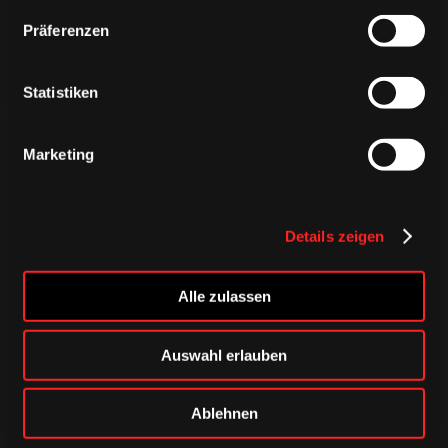
Präferenzen
Statistiken
Marketing
Details zeigen
CAPS & CO
CAPS & CO
CAPS & CO
Alle zulassen
Auswahl erlauben
Ablehnen