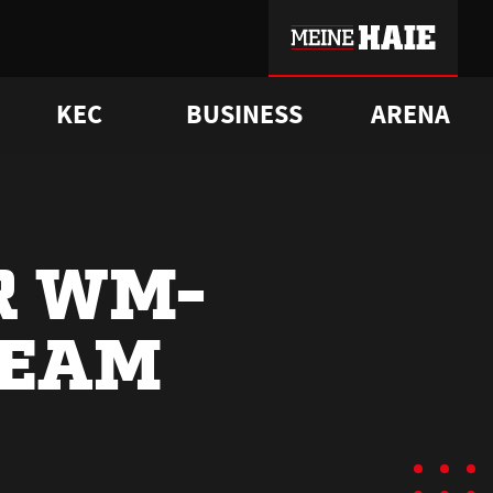
KEC
BUSINESS
ARENA
sgrü
mmer-Historie
pporter Club
Vorverkaufstermine
ß
e
FAQ
Geschichte
Service
R WM-
TEAM