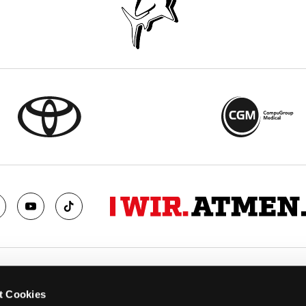
TS
FANS
t Cookies