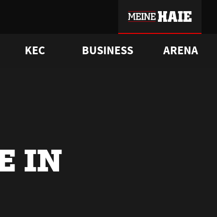
KEC
BUSINESS
ARENA
sgrü
mmer-Historie
pporter Club
Vorverkaufstermine
ß
e
FAQ
Geschichte
Service
E IN