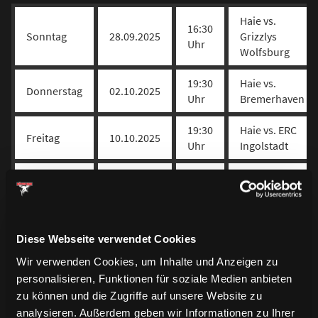
Haie vs.
16:30
Sonntag
28.09.2025
Grizzlys
Uhr
Wolfsburg
19:30
Haie vs.
Donnerstag
02.10.2025
Uhr
Bremerhaven
19:30
Haie vs. ERC
Freitag
10.10.2025
Uhr
Ingolstadt
Haie vs.
19:00
Sonntag
12.10.2025
Iserlohn
Uhr
Roosters
Haie vs.
Diese Webseite verwendet Cookies
16:30
Sonntag
19.10.2025
Straubing
Wir verwenden Cookies, um Inhalte und Anzeigen zu
Uhr
Tigers
personalisieren, Funktionen für soziale Medien anbieten
zu können und die Zugriffe auf unsere Website zu
16:30
Haie vs. Löwen
Sonntag
26.10.2025
analysieren. Außerdem geben wir Informationen zu Ihrer
Uhr
Frankfurt