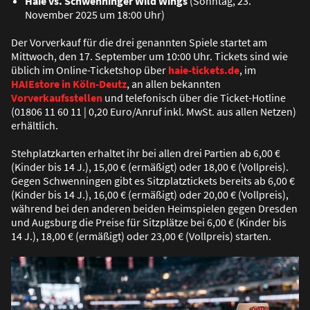
Haie vs. Schwenninger Wild Wings
(Sonntag, 23.
November 2025 um 18:00 Uhr)
Der Vorverkauf für die drei genannten Spiele startet am
Mittwoch, den 17. September um 10:00 Uhr. Tickets sind wie
üblich im Online-Ticketshop über
haie-tickets.de
, im
HAIEstore in Köln-Deutz
, an allen bekannten
Vorverkaufsstellen
und telefonisch über die Ticket-Hotline
(01806 11 60 11 | 0,20 Euro/Anruf inkl. MwSt. aus allen Netzen)
erhältlich.
Stehplatzkarten erhaltet ihr bei allen drei Partien ab 6,00 €
(Kinder bis 14 J.), 15,00 € (ermä
ß
igt) oder 18,00 € (Vollpreis).
Gegen Schwenningen gibt es Sitzplatztickets bereits ab 6,00 €
(Kinder bis 14 J.), 16,00 € (ermä
ß
igt) oder 20,00 € (Vollpreis),
während bei den anderen beiden Heimspielen gegen Dresden
und Augsburg die Preise für Sitzplätze bei 6,00 € (Kinder bis
14 J.), 18,00 € (ermä
ß
igt) oder 23,00 € (Vollpreis) starten.