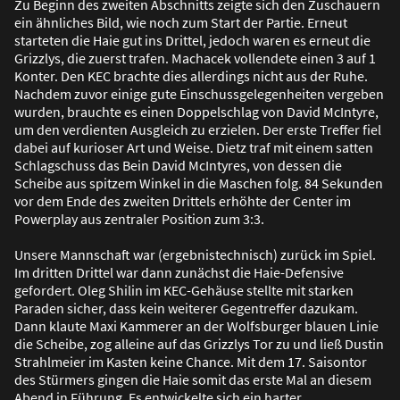
Zu Beginn des zweiten Abschnitts zeigte sich den Zuschauern
ein ähnliches Bild, wie noch zum Start der Partie. Erneut
starteten die Haie gut ins Drittel, jedoch waren es erneut die
Grizzlys, die zuerst trafen. Machacek vollendete einen 3 auf 1
Konter. Den KEC brachte dies allerdings nicht aus der Ruhe.
Nachdem zuvor einige gute Einschussgelegenheiten vergeben
wurden, brauchte es einen Doppelschlag von David McIntyre,
um den verdienten Ausgleich zu erzielen. Der erste Treffer fiel
dabei auf kurioser Art und Weise. Dietz traf mit einem satten
Schlagschuss das Bein David McIntyres, von dessen die
Scheibe aus spitzem Winkel in die Maschen folg. 84 Sekunden
vor dem Ende des zweiten Drittels erhöhte der Center im
Powerplay aus zentraler Position zum 3:3.
Unsere Mannschaft war (ergebnistechnisch) zurück im Spiel.
Im dritten Drittel war dann zunächst die Haie-Defensive
gefordert. Oleg Shilin im KEC-Gehäuse stellte mit starken
Paraden sicher, dass kein weiterer Gegentreffer dazukam.
Dann klaute Maxi Kammerer an der Wolfsburger blauen Linie
die Scheibe, zog alleine auf das Grizzlys Tor zu und lie
ß
Dustin
Strahlmeier im Kasten keine Chance. Mit dem 17. Saisontor
des Stürmers gingen die Haie somit das erste Mal an diesem
Abend in Führung. Es entwickelte sich ein harter