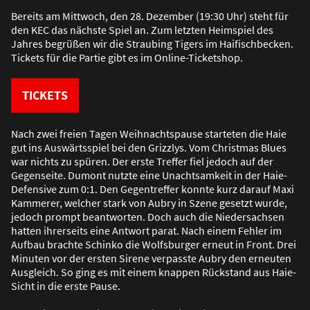
Bereits am Mittwoch, den 28. Dezember (19:30 Uhr) steht für
den KEC das nächste Spiel an. Zum letzten Heimspiel des
Jahres begrü
ß
en wir die Straubing Tigers im Haifischbecken.
Tickets für die Partie gibt es im Online-Ticketshop.
TICKETS
Nach zwei freien Tagen Weihnachtspause starteten die Haie
gut ins Auswärtsspiel bei den Grizzlys. Vom Christmas Blues
war nichts zu spüren. Der erste Treffer fiel jedoch auf der
Gegenseite. Dumont nutzte eine Unachtsamkeit in der Haie-
Defensive zum 0:1. Den Gegentreffer konnte kurz darauf Maxi
Kammerer, welcher stark von Aubry in Szene gesetzt wurde,
jedoch prompt beantworten. Doch auch die Niedersachsen
hatten ihrerseits eine Antwort parat. Nach einem Fehler im
Aufbau brachte Schinko die Wolfsburger erneut in Front. Drei
Minuten vor der ersten Sirene verpasste Aubry den erneuten
Ausgleich. So ging es mit einem knappen Rückstand aus Haie-
Sicht in die erste Pause.