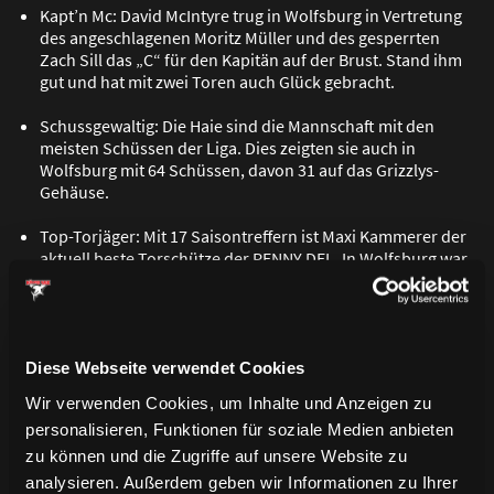
Kapt’n Mc: David McIntyre trug in Wolfsburg in Vertretung
des angeschlagenen Moritz Müller und des gesperrten
Zach Sill das „C“ für den Kapitän auf der Brust. Stand ihm
gut und hat mit zwei Toren auch Glück gebracht.
Schussgewaltig: Die Haie sind die Mannschaft mit den
meisten Schüssen der Liga. Dies zeigten sie auch in
Wolfsburg mit 64 Schüssen, davon 31 auf das Grizzlys-
Gehäuse.
Top-Torjäger: Mit 17 Saisontreffern ist Maxi Kammerer der
aktuell beste Torschütze der PENNY DEL. In Wolfsburg war
der Stürmer gleich doppelt erfolgreich.
STIMME:
Diese Webseite verwendet Cookies
Wir verwenden Cookies, um Inhalte und Anzeigen zu
„Wir haben über 60 Minuten
personalisieren, Funktionen für soziale Medien anbieten
zu können und die Zugriffe auf unsere Website zu
ein starkes Spiel gemacht.
analysieren. Außerdem geben wir Informationen zu Ihrer