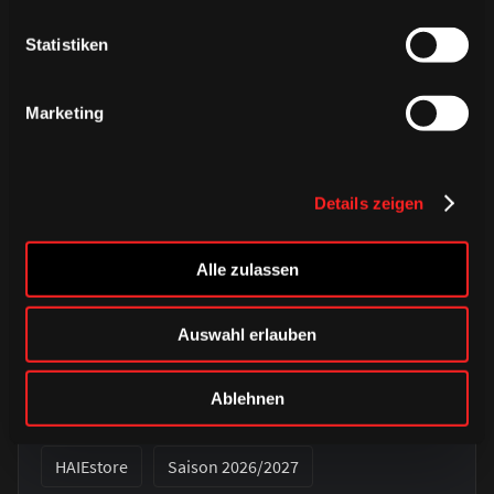
Statistiken
Marketing
Details zeigen
Alle zulassen
Auswahl erlauben
DONNERSTAG, 06. AUGUST 2026
Verbunden auf jedem Weg – unser
Ablehnen
Auswärtstrikot 2026/2027
HAIEstore
Saison 2026/2027