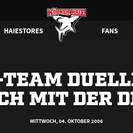
HAIESTORES
FANS
a
 Haie
Junghaie
VIP-Tickets & Logen
Tabelle
Partner
GAMEDAYstore
HAIE KIDS CLUB
Engagement
Statistik
BISSness Club
Dauerkarten
Geburtstag
CHL
Trikotnu
Su
-TEAM DUELL
CH MIT DER 
MITTWOCH, 04. OKTOBER 2006