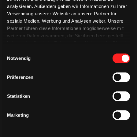
ÄHNLICHE NEWS
analysieren. Außerdem geben wir Informationen zu Ihrer
Verwendung unserer Website an unsere Partner für
soziale Medien, Werbung und Analysen weiter. Unsere
Partner führen diese Informationen möglicherweise mit
weiteren Daten zusammen, die Sie ihnen bereitgestellt
haben oder die sie im Rahmen Ihrer Nutzung der Dienste
gesammelt haben.
Einwilligungsauswahl
Notwendig
Präferenzen
Statistiken
SONNTAG, 09. AUGUST 2026
Marketing
Trainingsauftakt im vollen Haie-
Zentrum - öffentliches Training
läutet neue Spielzeit ein