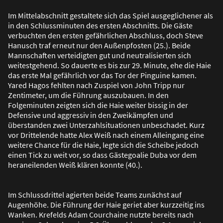
Im Mittelabschnitt gestaltete sich das Spiel ausgeglichener als
in den Schlussminuten des ersten Abschnitts. Die Gäste
verbuchten den ersten gefährlichen Abschluss, doch Steve
Hanusch traf erneut nur den Au
ß
enpfosten (25.). Beide
Mannschaften verteidigten gut und neutralisierten sich
weitestgehend. So dauerte es bis zur 29. Minute, ehe die Haie
das erste Mal gefährlich vor das Tor der Pinguine kamen.
Yared Hagos fehlten nach Zuspiel von John Tripp nur
Zentimeter, um die Führung auszubauen. In den
Folgeminuten zeigten sich die Haie weiter bissig in der
Defensive und aggressiv in den Zweikämpfen und
überstanden zwei Unterzahlsituationen unbeschadet. Kurz
vor Drittelende hatte Alex Wei
ß
nach einem Alleingang eine
weitere Chance für die Haie, legte sich die Scheibe jedoch
einen Tick zu weit vor, so dass Gästegoalie Duba vor dem
heraneilenden Wei
ß
klären konnte (40.).
Im Schlussdrittel agierten beide Teams zunächst auf
Augenhöhe. Die Führung der Haie geriet aber kurzzeitig ins
Wanken. Krefelds Adam Courchaine nutzte bereits nach