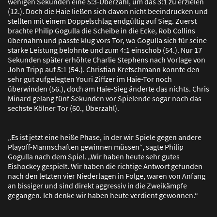
wenigen Sekunden eine 5:3-Überzahl, um das 3:1 zu erzielen
(12.). Doch die Haie lie
ß
en sich davon nicht beeindrucken und
stellten mit einem Doppelschlag endgültig auf Sieg. Zuerst
brachte Philip Gogulla die Scheibe in die Ecke, Rob Collins
übernahm und passte klug vors Tor, wo Gogulla sich für seine
starke Leistung belohnte und zum 4:1 einschob (54.). Nur 17
Sekunden später erhöhte Charlie Stephens nach Vorlage von
John Tripp auf 5:1 (54.). Christian Kretschmann konnte den
sehr gut aufgelegten Youri Ziffzer im Haie-Tor noch
überwinden (56.), doch am Haie-Sieg änderte das nichts. Chris
Minard gelang fünf Sekunden vor Spielende sogar noch das
sechste Kölner Tor (60., Überzahl).
„Es ist jetzt eine hei
ß
e Phase, in der wir Spiele gegen andere
Playoff-Mannschaften gewinnen müssen“, sagte Philip
Gogulla nach dem Spiel. „Wir haben heute sehr gutes
Eishockey gespielt. Wir haben die richtige Antwort gefunden
nach den letzten vier Niederlagen in Folge, waren von Anfang
an bissiger und sind direkt aggressiv in die Zweikämpfe
gegangen. Ich denke wir haben heute verdient gewonnen.“