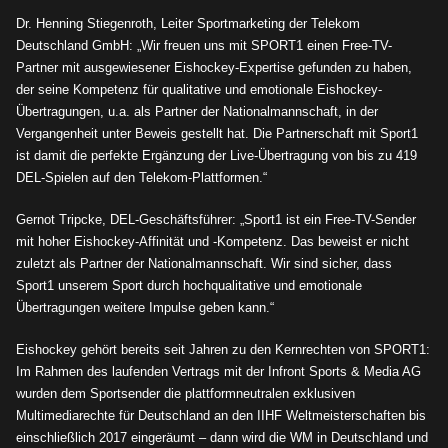
Dr. Henning Stiegenroth, Leiter Sportmarketing der Telekom
Deutschland GmbH: „Wir freuen uns mit SPORT1 einen Free-TV-
Partner mit ausgewiesener Eishockey-Expertise gefunden zu haben,
der seine Kompetenz für qualitative und emotionale Eishockey-
Übertragungen, u.a. als Partner der Nationalmannschaft, in der
Vergangenheit unter Beweis gestellt hat. Die Partnerschaft mit Sport1
ist damit die perfekte Ergänzung der Live-Übertragung von bis zu 419
DEL-Spielen auf den Telekom-Plattformen.“
Gernot Tripcke, DEL-Geschäftsführer: „Sport1 ist ein Free-TV-Sender
mit hoher Eishockey-Affinität und -Kompetenz. Das beweist er nicht
zuletzt als Partner der Nationalmannschaft. Wir sind sicher, dass
Sport1 unserem Sport durch hochqualitative und emotionale
Übertragungen weitere Impulse geben kann.“
Eishockey gehört bereits seit Jahren zu den Kernrechten von SPORT1:
Im Rahmen des laufenden Vertrags mit der Infront Sports & Media AG
wurden dem Sportsender die plattformneutralen exklusiven
Multimediarechte für Deutschland an den IIHF Weltmeisterschaften bis
einschlie
ß
lich 2017 eingeräumt – dann wird die WM in Deutschland und