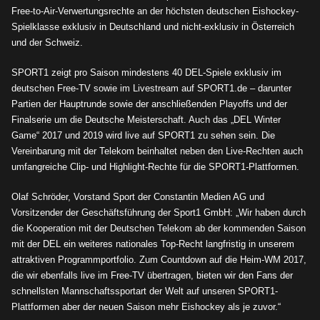
Free-to-Air-Verwertungsrechte an der höchsten deutschen Eishockey-
Spielklasse exklusiv in Deutschland und nicht-exklusiv in Österreich
und der Schweiz.
SPORT1 zeigt pro Saison mindestens 40 DEL-Spiele exklusiv im
deutschen Free-TV sowie im Livestream auf SPORT1.de – darunter
Partien der Hauptrunde sowie der anschlie
ß
enden Playoffs und der
Finalserie um die Deutsche Meisterschaft. Auch das „DEL Winter
Game“ 2017 und 2019 wird live auf SPORT1 zu sehen sein. Die
Vereinbarung mit der Telekom beinhaltet neben den Live-Rechten auch
umfangreiche Clip- und Highlight-Rechte für die SPORT1-Plattformen.
Olaf Schröder, Vorstand Sport der Constantin Medien AG und
Vorsitzender der Geschäftsführung der Sport1 GmbH: „Wir haben durch
die Kooperation mit der Deutschen Telekom ab der kommenden Saison
mit der DEL ein weiteres nationales Top-Recht langfristig in unserem
attraktiven Programmportfolio. Zum Countdown auf die Heim-WM 2017,
die wir ebenfalls live im Free-TV übertragen, bieten wir den Fans der
schnellsten Mannschaftssportart der Welt auf unseren SPORT1-
Plattformen aber der neuen Saison mehr Eishockey als je zuvor.“