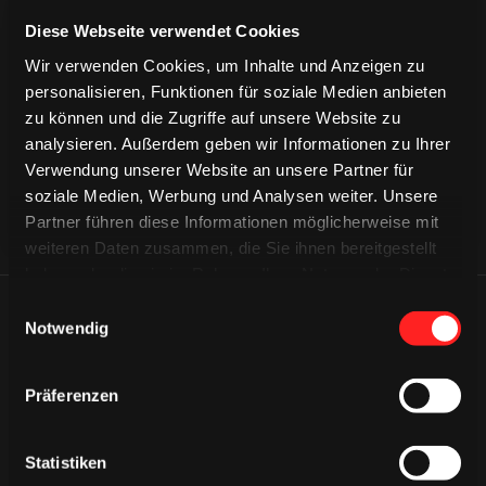
Diese Webseite verwendet Cookies
CAPS & CO
CAPS & CO
Wir verwenden Cookies, um Inhalte und Anzeigen zu
CAPS & CO
personalisieren, Funktionen für soziale Medien anbieten
zu können und die Zugriffe auf unsere Website zu
analysieren. Außerdem geben wir Informationen zu Ihrer
Verwendung unserer Website an unsere Partner für
soziale Medien, Werbung und Analysen weiter. Unsere
Partner führen diese Informationen möglicherweise mit
weiteren Daten zusammen, die Sie ihnen bereitgestellt
haben oder die sie im Rahmen Ihrer Nutzung der Dienste
gesammelt haben.
Einwilligungsauswahl
ÄHNLICHE NEWS
Notwendig
Präferenzen
Statistiken