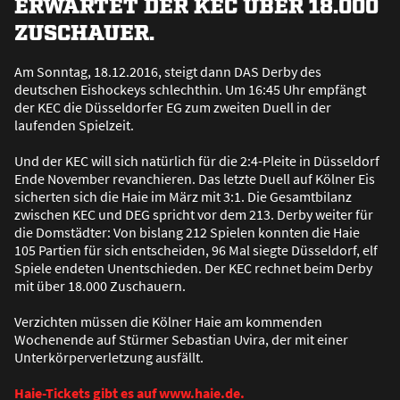
ERWARTET DER KEC ÜBER 18.000
ZUSCHAUER.
Am Sonntag, 18.12.2016, steigt dann DAS Derby des
deutschen Eishockeys schlechthin. Um 16:45 Uhr empfängt
der KEC die Düsseldorfer EG zum zweiten Duell in der
laufenden Spielzeit.
Und der KEC will sich natürlich für die 2:4-Pleite in Düsseldorf
Ende November revanchieren. Das letzte Duell auf Kölner Eis
sicherten sich die Haie im März mit 3:1. Die Gesamtbilanz
zwischen KEC und DEG spricht vor dem 213. Derby weiter für
die Domstädter: Von bislang 212 Spielen konnten die Haie
105 Partien für sich entscheiden, 96 Mal siegte Düsseldorf, elf
Spiele endeten Unentschieden. Der KEC rechnet beim Derby
mit über 18.000 Zuschauern.
Verzichten müssen die Kölner Haie am kommenden
Wochenende auf Stürmer Sebastian Uvira, der mit einer
Unterkörperverletzung ausfällt.
Haie-Tickets gibt es auf www.haie.de.