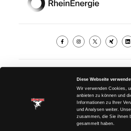
SAISON
TICKE
Diese Webseite verwende
News
Ticketshop
Wir verwenden Cookies, um
Videos
Tageskarte
anbieten zu können und di
Team
Dauerkarte
Informationen zu Ihrer Ve
Spielplan
Verkaufsste
und Analysen weiter. Unse
Tabelle
Vorverkauf
zusammen, die Sie ihnen b
Statistik
VIP-Tickets
gesammelt haben.
Charity-Dau