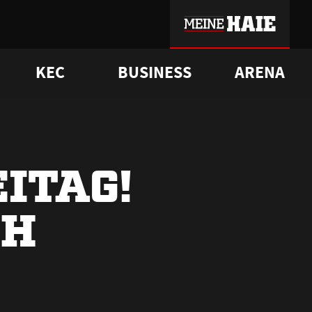
KEC
BUSINESS
ARENA
sgrü
mmer-Historie
pporter Club
Vorverkaufstermine
ß
e
FAQ
Geschichte
Service
ITAG!
CH