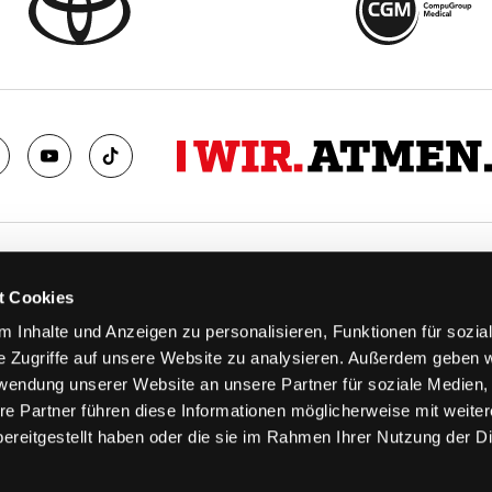
TS
FANS
t Cookies
FAQ
 Inhalte und Anzeigen zu personalisieren, Funktionen für sozia
n
Ab aufs Eis!
e Zugriffe auf unsere Website zu analysieren. Außerdem geben w
n
HAIE KIDS CLUB
rwendung unserer Website an unsere Partner für soziale Medien
llen
Engagement
re Partner führen diese Informationen möglicherweise mit weite
stermine
Goldenen Haie
ereitgestellt haben oder die sie im Rahmen Ihrer Nutzung der D
 & Logen
Geschichte
erkarte
Fanprojekt