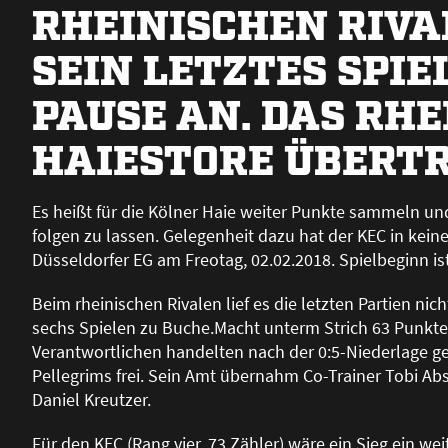
RHEINISCHEN RIVA
SEIN LETZTES SPIE
PAUSE AN. DAS RHE
HAIESTORE ÜBERT
Es hei
ß
t für die Kölner Haie weiter Punkte sammeln und
folgen zu lassen. Gelegenheit dazu hat der KEC in kein
Düsseldorfer EG am Freotag, 02.02.2018. Spielbeginn is
Beim rheinischen Rivalen lief es die letzten Partien n
sechs Spielen zu Buche.Macht unterm Strich 63 Punkten
Verantwortlichen handelten nach der 0:5-Niederlage g
Pellegrims frei. Sein Amt übernahm Co-Trainer Tobi Abst
Daniel Kreutzer.
Für den KEC (Rang vier, 73 Zähler) wäre ein Sieg ein wei