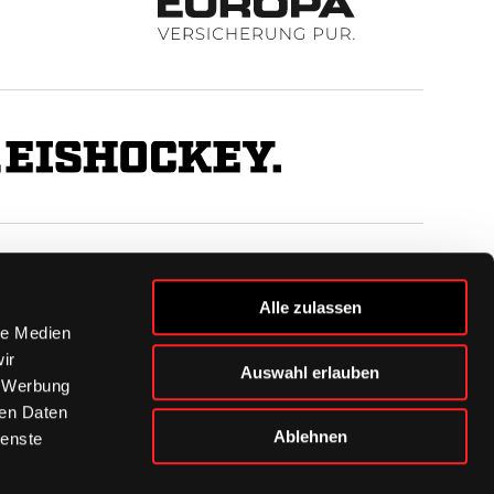
BUSINESS
Alle zulassen
Ihre Ansprechpartner
le Medien
VIP-Tickets & Logen
ir
Auswahl erlauben
Partner
, Werbung
BISSness Club
ren Daten
Supporter Club
Ablehnen
ienste