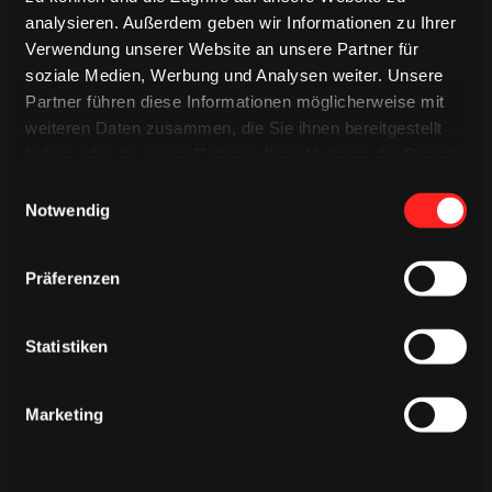
ÄHNLICHE NEWS
analysieren. Außerdem geben wir Informationen zu Ihrer
Verwendung unserer Website an unsere Partner für
soziale Medien, Werbung und Analysen weiter. Unsere
Partner führen diese Informationen möglicherweise mit
weiteren Daten zusammen, die Sie ihnen bereitgestellt
haben oder die sie im Rahmen Ihrer Nutzung der Dienste
gesammelt haben.
Einwilligungsauswahl
Notwendig
Präferenzen
Statistiken
DIENSTAG, 04. AUGUST 2026
Marketing
Erinnerungen vereint – unser
Heimtrikot 2026/2027