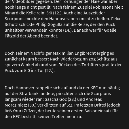
der Videobilder gegeben. Der Torhunger der Haie war aber
noch lange nicht gestillt. Nach feinem Zuspiel Robinsons hielt
Minard die Kelle rein: 3:0 (12.). Auch eine Auszeit der
Scorpions mochte den Hannoveranern nicht zu helfen. Felix
Schütz schickte Philip Gogulla auf die Reise, der den Puck
unhaltbar verwandeln konnte (14.). Danach war für Goalie
Pätzold der Abend beendet.
Doch seinem Nachfolger Maximilian Englbrecht erging es
zunächst kaum besser: Nach Wiederbeginn zog Schütz aus
spitzem Winkel ab und vom Rücken des Torhüters prallte der
Puck zum 5:0 ins Tor (22.).
Doch Hannover rappelte sich auf und da der KEC nun häufig
auf der Strafbank landete, pirschten sich die Scorpions
langsam wieder ran: Sascha Goc (28.) und Andreas
Morczinietz (30.) verkürzten auf 5:2. Im letzten Drittel jedoch
lie
ß
Youri Ziffzer, der heute seinen ersten Saisoneinsatz für
den KEC bestritt, keinen Treffer mehr zu.