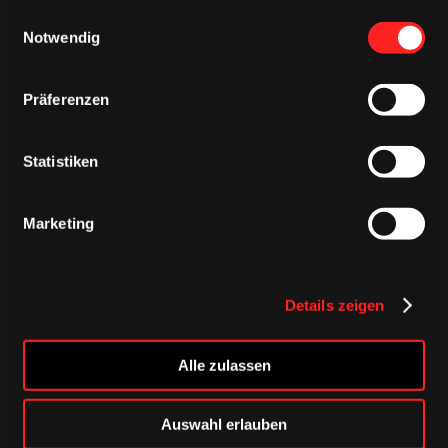
gesammelt haben.
Einwilligungsauswahl
Notwendig
TRIKOTS
TRIKOTS
TRIKOTS
Präferenzen
Statistiken
Marketing
Details zeigen
Alle zulassen
CAPS & CO
CAPS & CO
CAPS & CO
Auswahl erlauben