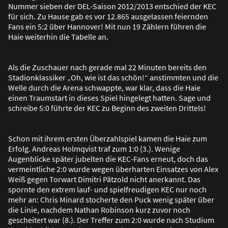
Nummer sieben der DEL-Saison 2012/2013 entschied der KEC
für sich. Zu Hause gab es vor 12.865 ausgelassen feiernden
Fans ein 5:2 über Hannover! Mit nun 19 Zählern führen die
Haie weiterhin die Tabelle an.
Als die Zuschauer nach gerade mal 22 Minuten bereits den
Stadionklassiker „Oh, wie ist das schön!“ anstimmten und die
Welle durch die Arena schwappte, war klar, dass die Haie
einen Traumstart in dieses Spiel hingelegt hatten. Sage und
schreibe 5:0 führte der KEC zu Beginn des zweiten Drittels!
Schon mit ihrem ersten Überzahlspiel kamen die Haie zum
Erfolg. Andreas Holmqvist traf zum 1:0 (3.). Wenige
Augenblicke später jubelten die KEC-Fans erneut, doch das
vermeintliche 2:0 wurde wegen überharten Einsatzes von Alex
Wei
ß
gegen Torwart Dimitri Pätzold nicht anerkannt. Das
spornte den extrem lauf- und spielfreudigen KEC nur noch
mehr an: Chris Minard stocherte den Puck wenig später über
die Linie, nachdem Nathan Robinson kurz zuvor noch
gescheitert war (8.). Der Treffer zum 2:0 wurde nach Studium