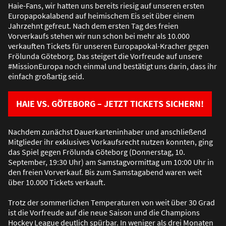
Haie-Fans, wir hatten uns bereits riesig auf unseren ersten
Europapokalabend auf heimischem Eis seit über einem
Jahrzehnt gefreut. Nach dem ersten Tag des freien
Vorverkaufs stehen wir nun schon bei mehr als 10.000
verkauften Tickets für unseren Europapokal-Kracher gegen
Frölunda Göteborg. Das steigert die Vorfreude auf unsere
#MissionEuropa noch einmal und bestätigt uns darin, dass ihr
einfach gro
ß
artig seid.
HAIE VS. GÖTEBORG – JETZT TICKETS SICHERN!
Nachdem zunächst Dauerkarteninhaber und anschlie
ß
end
Mitglieder ihr exklusives Vorkaufsrecht nutzen konnten, ging
das Spiel gegen Frölunda Göteborg (Donnerstag, 10.
September, 19:30 Uhr) am Samstagvormittag um 10:00 Uhr in
den freien Vorverkauf. Bis zum Samstagabend waren weit
über 10.000 Tickets verkauft.
Trotz der sommerlichen Temperaturen von weit über 30 Grad
ist die Vorfreude auf die neue Saison und die Champions
Hockey League deutlich spürbar. In weniger als drei Monaten