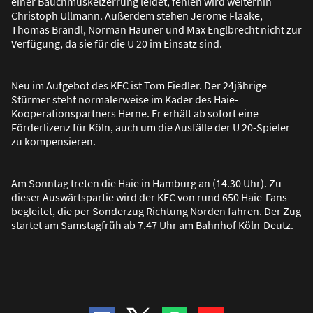
einer Bauchmuskelzerrung leidet, fehlen wird weiterhin
Christoph Ullmann. Au
ß
erdem stehen Jerome Flaake,
Thomas Brandl, Norman Hauner und Max Englbrecht nicht zur
Verfügung, da sie für die U 20 im Einsatz sind.
Neu im Aufgebot des KEC ist Tom Fiedler. Der 24jährige
Stürmer steht normalerweise im Kader des Haie-
Kooperationspartners Herne. Er erhält ab sofort eine
Förderlizenz für Köln, auch um die Ausfälle der U 20-Spieler
zu kompensieren.
Am Sonntag treten die Haie in Hamburg an (14.30 Uhr). Zu
dieser Auswärtspartie wird der KEC von rund 650 Haie-Fans
begleitet, die per Sonderzug Richtung Norden fahren. Der Zug
startet am Samstagfrüh ab 7.47 Uhr am Bahnhof Köln-Deutz.