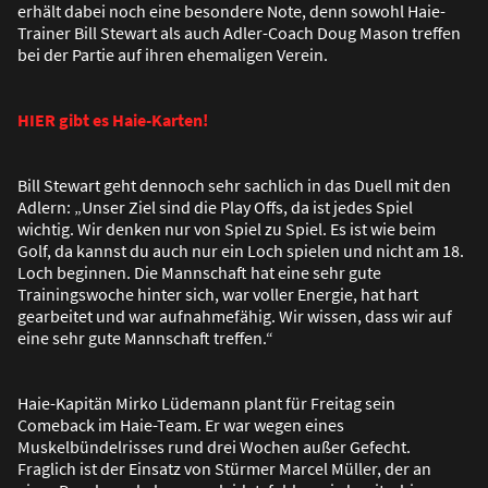
erhält dabei noch eine besondere Note, denn sowohl Haie-
Trainer Bill Stewart als auch Adler-Coach Doug Mason treffen
bei der Partie auf ihren ehemaligen Verein.
HIER gibt es Haie-Karten!
Bill Stewart geht dennoch sehr sachlich in das Duell mit den
Adlern: „Unser Ziel sind die Play Offs, da ist jedes Spiel
wichtig. Wir denken nur von Spiel zu Spiel. Es ist wie beim
Golf, da kannst du auch nur ein Loch spielen und nicht am 18.
Loch beginnen. Die Mannschaft hat eine sehr gute
Trainingswoche hinter sich, war voller Energie, hat hart
gearbeitet und war aufnahmefähig. Wir wissen, dass wir auf
eine sehr gute Mannschaft treffen.“
Haie-Kapitän Mirko Lüdemann plant für Freitag sein
Comeback im Haie-Team. Er war wegen eines
Muskelbündelrisses rund drei Wochen au
ß
er Gefecht.
Fraglich ist der Einsatz von Stürmer Marcel Müller, der an