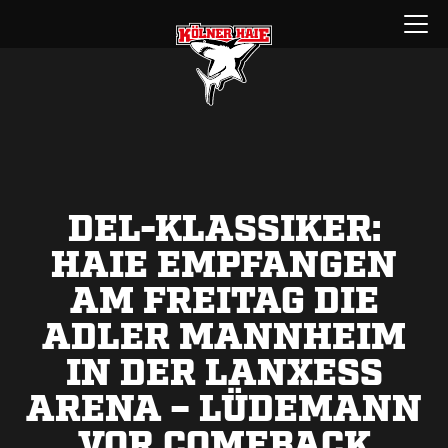
Zum
Menü
Inhalt
öffnen
springen
DEL-KLASSIKER:
HAIE EMPFANGEN
AM FREITAG DIE
ADLER MANNHEIM
IN DER LANXESS
ARENA – LÜDEMANN
VOR COMEBACK