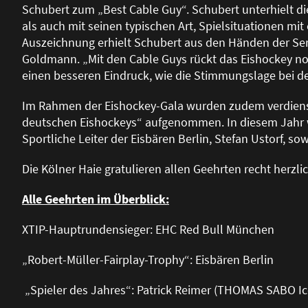
Schubert zum „Best Cable Guy“. Schubert unterhielt 
als auch mit seinen typischen Art, Spielsituationen m
Auszeichnung erhielt Schubert aus den Händen der Se
Goldmann. „Mit den Cable Guys rückt das Eishockey 
einen besseren Eindruck, wie die Stimmungslage bei den
Im Rahmen der Eishockey-Gala wurden zudem verdienstv
deutschen Eishockeys“ aufgenommen. In diesem Jahr w
Sportliche Leiter der Eisbären Berlin, Stefan Ustorf, s
Die Kölner Haie gratulieren allen Geehrten recht herzli
Alle Geehrten im Überblick:
XTIP-Hauptrundensieger: EHC Red Bull München
„Robert-Müller-Fairplay-Trophy“: Eisbären Berlin
„Spieler des Jahres“: Patrick Reimer (THOMAS SABO Ic