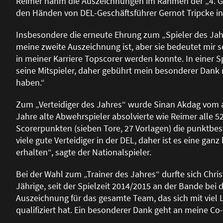
Reimer nahm die Auszeichnungen im Rahmen der „4. 
den Händen von DEL-Geschäftsführer Gernot Tripcke i
Insbesondere die erneute Ehrung zum „Spieler des Jahr
meine zweite Auszeichnung ist, aber sie bedeutet mir se
in meiner Karriere Topscorer werden konnte. In einer S
seine Mitspieler, daher gebührt mein besonderer Dank 
haben.“
Zum „Verteidiger des Jahres“ wurde Sinan Akdag vom 
Jahre alte Abwehrspieler absolvierte wie Reimer alle 5
Scorerpunkten (sieben Tore, 27 Vorlagen) die punktbeste
viele gute Verteidiger in der DEL, daher ist es eine ga
erhalten“, sagte der Nationalspieler.
Bei der Wahl zum „Trainer des Jahres“ durfte sich Chris
Jährige, seit der Spielzeit 2014/2015 an der Bande bei d
Auszeichnung für das gesamte Team, das sich mit viel Le
qualifiziert hat. Ein besonderer Dank geht an meine Co