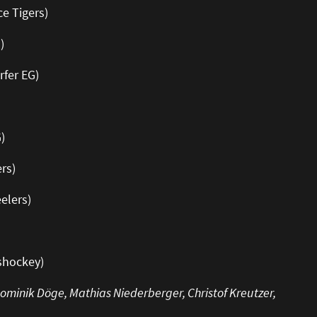
e Tigers)
)
rfer EG)
)
rs)
elers)
shockey)
, Dominik Döge, Mathias Niederberger, Christof Kreutzer,