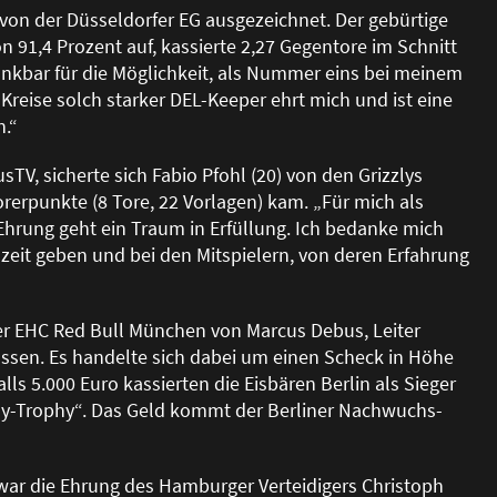
von der Düsseldorfer EG ausgezeichnet. Der gebürtige
 91,4 Prozent auf, kassierte 2,27 Gegentore im Schnitt
 dankbar für die Möglichkeit, als Nummer eins bei meinem
reise solch starker DEL-Keeper ehrt mich und ist eine
n.“
sTV, sicherte sich Fabio Pfohl (20) von den Grizzlys
rerpunkte (8 Tore, 22 Vorlagen) kam. „Für mich als
r Ehrung geht ein Traum in Erfüllung. Ich bedanke mich
szeit geben und bei den Mitspielern, von deren Erfahrung
er EHC Red Bull München von Marcus Debus, Leiter
ssen. Es handelte sich dabei um einen Scheck in Höhe
lls 5.000 Euro kassierten die Eisbären Berlin als Sieger
lay-Trophy“. Das Geld kommt der Berliner Nachwuchs-
ar die Ehrung des Hamburger Verteidigers Christoph