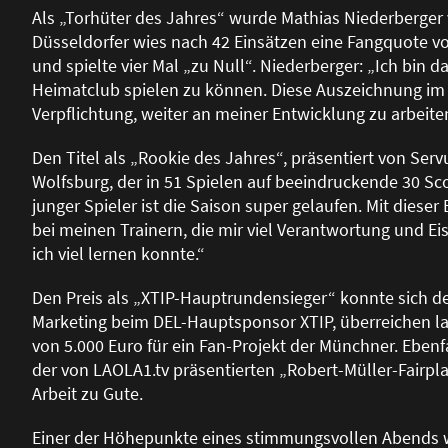
Als „Torhüter des Jahres“ wurde Mathias Niederberger 
Düsseldorfer wies nach 42 Einsätzen eine Fangquote von
und spielte vier Mal „zu Null“. Niederberger: „Ich bin
Heimatclub spielen zu können. Diese Auszeichnung im K
Verpflichtung, weiter an meiner Entwicklung zu arbeite
Den Titel als „Rookie des Jahres“, präsentiert von Servu
Wolfsburg, der in 51 Spielen auf beeindruckende 30 Sco
junger Spieler ist die Saison super gelaufen. Mit diese
bei meinen Trainern, die mir viel Verantwortung und Ei
ich viel lernen konnte.“
Den Preis als „XTIP-Hauptrundensieger“ konnte sich d
Marketing beim DEL-Hauptsponsor XTIP, überreichen la
von 5.000 Euro für ein Fan-Projekt der Münchner. Ebenfa
der von LAOLA1.tv präsentierten „Robert-Müller-Fairp
Arbeit zu Gute.
Einer der Höhepunkte eines stimmungsvollen Abends w