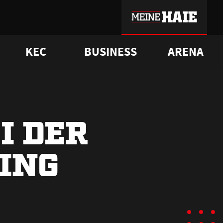
KEC
BUSINESS
ARENA
sgrü
mmer-Historie
pporter Club
Vorverkaufstermine
ß
e
FAQ
Geschichte
Service
I DER
ING