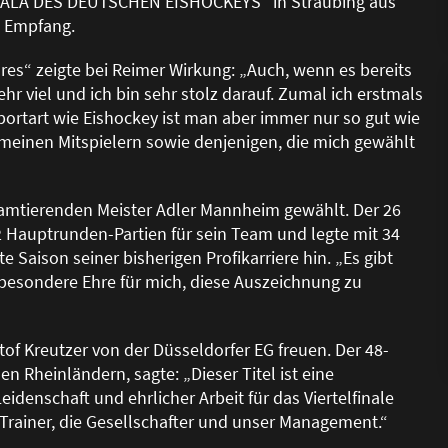
GALA DES DEUTSCHEN EISHOCKEYS“ in Straubing aus
n Empfang.
es“ zeigte bei Reimer Wirkung: „Auch, wenn es bereits
hr viel und ich bin sehr stolz darauf. Zumal ich erstmals
portart wie Eishockey ist man aber immer nur so gut wie
meinen Mitspielern sowie denjenigen, die mich gewählt
amtierenden Meister Adler Mannheim gewählt. Der 26
2 Hauptrunden-Partien für sein Team und legte mit 34
 Saison seiner bisherigen Profikarriere hin. „Es gibt
nz besondere Ehre für mich, diese Auszeichnung zu
tof Kreutzer von der Düsseldorfer EG freuen. Der 48-
en Rheinländern, sagte: „Dieser Titel ist eine
idenschaft und ehrlicher Arbeit für das Viertelfinale
-Trainer, die Gesellschafter und unser Management.“